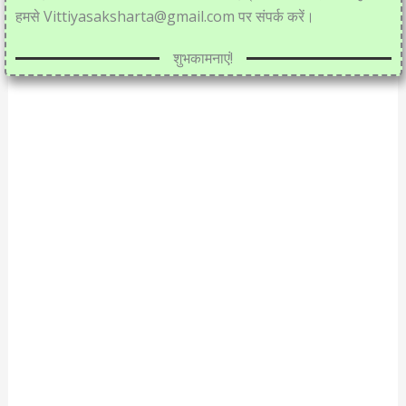
हमसे Vittiyasaksharta@gmail.com पर संपर्क करें।
शुभकामनाएं!