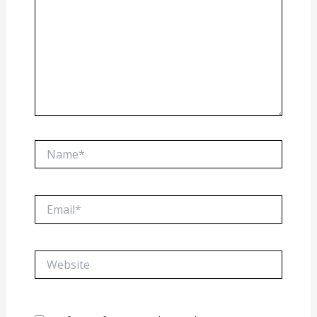
Name*
Email*
Website