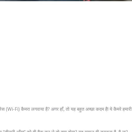
ेस (Wi-Fi) कैमरा लगवाया है? अगर हाँ, तो यह बहुत अच्छा कदम है! ये कैमरे हमार
तीसरी आँख” को ही हैक कर ले तो क्या होगा? यह ख्याल ही डरावना है, है ना?