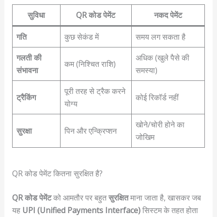
सुविधा
QR कोड पेमेंट
नकद पेमेंट
गति
कुछ सेकंड में
समय लग सकता है
गलती की
अधिक (खुले पैसे की
कम (निश्चित राशि)
संभावना
समस्या)
पूरी तरह से ट्रैक करने
ट्रैकिंग
कोई रिकॉर्ड नहीं
योग्य
खोने/चोरी होने का
सुरक्षा
पिन और एन्क्रिप्शन
जोखिम
QR कोड पेमेंट कितना सुरक्षित है?
QR कोड पेमेंट
को आमतौर पर बहुत
सुरक्षित
माना जाता है, खासकर जब
यह
UPI (Unified Payments Interface)
सिस्टम के तहत होता