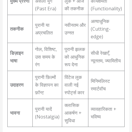
मुख्य प्रेरणा
असली युग
लुक + आज
कार्यक्षमता
(Past Era)
की तकनीक
(Functionality)
अत्याधुनिक
पुरानी या
नवीनतम और
तकनीक
(Cutting-
अप्रचलित
उन्नत
edge)
गोल, विशिष्ट,
पुरानी झलक
डिज़ाइन
सीधी रेखाएँ,
उस समय के
को आधुनिक
भाषा
न्यूनतम, ज्यामितीय
रंग
रूप देना
पुरानी फ़िल्मों
विंटेज लुक
मिनिमलिस्ट
उदाहरण
के विज्ञापन का
वाली नई
स्मार्टवॉच
फ़ॉन्ट
स्पोर्ट्स कार
क्लासिक
पुरानी यादें
व्यावहारिकता +
भावना
आकर्षण +
(Nostalgia)
भविष्य
सुविधा