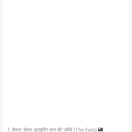
1. कैमरा: सेल्फ-ड्राइविंग कार की ‘आँखें’ (The Eyes)