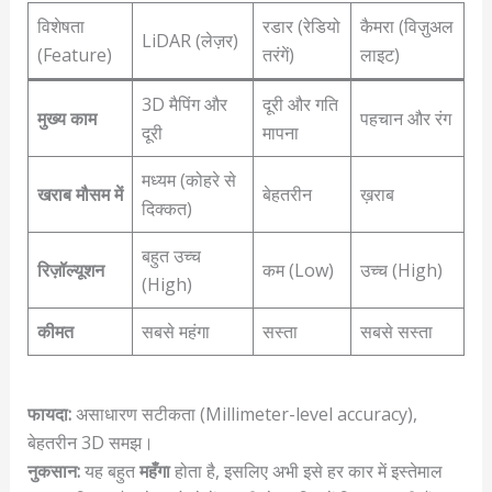
विशेषता
रडार (रेडियो
कैमरा (विज़ुअल
LiDAR (लेज़र)
(Feature)
तरंगें)
लाइट)
3D मैपिंग और
दूरी और गति
मुख्य काम
पहचान और रंग
दूरी
मापना
मध्यम (कोहरे से
खराब मौसम में
बेहतरीन
ख़राब
दिक्कत)
बहुत उच्च
रिज़ॉल्यूशन
कम (Low)
उच्च (High)
(High)
कीमत
सबसे महंगा
सस्ता
सबसे सस्ता
फायदा:
असाधारण सटीकता (Millimeter-level accuracy),
बेहतरीन 3D समझ।
नुकसान:
यह बहुत
महँगा
होता है, इसलिए अभी इसे हर कार में इस्तेमाल