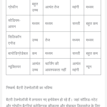
बहुत
ग्रेफीन
अत्यंत तेज
महंगी
मध्यम
उच्च
सोडियम-
मध्यम
मध्यम
सस्ती
बहुत कम
आयन
सिलिकॉन
उच्च
तेज
मध्यम
मध्यम
एनोड
बायोडिग्रेडेबल
कम
मध्यम
सस्ती
बहुत कम
अत्यंत
चार्जिंग की
अत्यंत
न्यूक्लियर
न्यून
उच्च
आवश्यकता नहीं
महंगी
निष्कर्ष: बैटरी टेक्नोलॉजी का भविष्य
बैटरी टेक्नोलॉजी में लगातार नए इनोवेशन हो रहे हैं। जहां सॉलिड-स्टेट
और ग्रेफीन बैटरियां इलेक्ट्रिक व्हीकल्स और मोबाइल डिवाइसेज के लिए